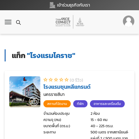
เข้าร่วมธุรกิจกับเรา
T
o
g
g
l
แท็ก
"โรงแรมโคราช"
e
n
a
v
(0 รีวิว)
i
โรงแรมชุนหลีแกรนด์
g
a
นครราชสีมา
t
สถานที่จัดงาน
ที่พัก
อาหารและเครื่องดื่ม
i
o
จำนวนห้องประชุม
2 ห้อง
ความจุ (คน)
15 - 60 คน
n
ขนาดพื้นที่ (ตร.ม.)
40 - 225 ตร.ม.
ระยะทาง
500 เมตร จากสถานีขนส่ง
แห่งที่ 2 / 500 เมตร จาก