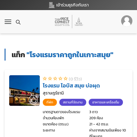
เข้าร่วมธุรกิจกับเรา
T
o
g
g
l
แท็ก
"โรงแรมราคาถูกในเกาะสมุย"
e
n
a
v
(0 รีวิว)
i
โรงแรม ไอบิส สมุย บ่อผุด
g
a
สุราษฎร์ธานี
t
ที่พัก
สถานที่จัดงาน
อาหารและเครื่องดื่ม
i
o
มาตรฐานดาวของโรงแรม
3 ดาว
จำนวนห้องพัก
209 ห้อง
n
ขนาดห้อง (ตร.ม.)
21 - 42 ตร.ม.
ระยะทาง
ห่างจากสนามบินเพียง 10
กิโลเมตร