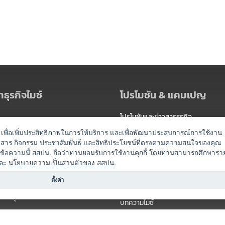
ธุรกิจไมซ์
โปรโมชัน & แคมเปญ
โปรโมชันและข่าวสารธุรกิจ
ัดงาน
แพ็กเกจ
es) เพื่อเพิ่มประสิทธิภาพในการให้บริการ และเพื่อพัฒนาประสบการณ์การใช้งาน
าวสาร กิจกรรม ประชาสัมพันธ์ และสิทธิประโยชน์ที่ตรงตามความสนใจของคุณ
 / นำเที่ยว
แคมเปญ
ดข้อความนี้ สสปน. ถือว่าท่านยอมรับการใช้งานคุกกี้ โดยท่านสามารถศึกษารา
ไมซ์อัปเดต
ละ
นโยบายความเป็นส่วนตัวของ สสปน.
อร์
ครื่องดื่ม
ตั้งค่า
ข่าวสารจากเรา
หรับผู้จัดงาน
บทความไมซ์
องค์ความรู้ไมซ์