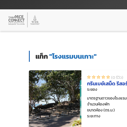
แท็ก
"โรงแรมบนเกาะ"
(0 รีวิว)
กรีนเบย์เสม็ด รีสอร
ระยอง
มาตรฐานดาวของโรงแรม
จำนวนห้องพัก
ขนาดห้อง (ตร.ม.)
ระยะทาง