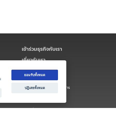
เข้าร่วมธุรกิจกับเรา
เกี่ยวกับเรา
เกี่ยวกับ Thai MICE Connect
ยอมรับทั้งหมด
นโยบายความเป็นส่วนตัว
ย
ข้อตกลง และเงื่อนไขการใช้บริการ
ปฎิเสธทั้งหมด
ติดต่อ
คำถามที่พบบ่อย