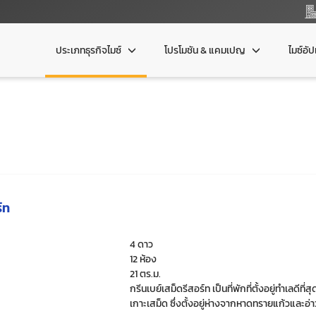
ประเภทธุรกิจไมซ์
โปรโมชัน & แคมเปญ
ไมซ์อั
์ท
4 ดาว
12 ห้อง
21 ตร.ม.
กรีนเบย์เสม็ดรีสอร์ท เป็นที่พักที่ตั้งอยู่ทำเลดีที่ส
เกาะเสม็ด ซึ่งตั้งอยู่ห่างจากหาดทรายแก้วและอ่า