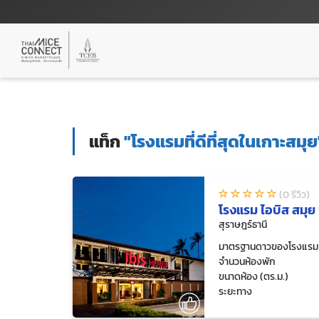
แท็ก
"โรงแรมที่ดีที่สุดในเกาะสมุย
(0 รีวิว)
โรงแรม ไอบิส สมุย 
สุราษฎร์ธานี
มาตรฐานดาวของโรงแรม
จำนวนห้องพัก
ขนาดห้อง (ตร.ม.)
ระยะทาง