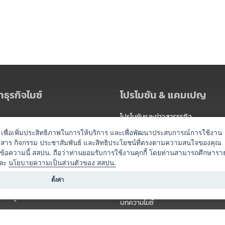
ธุรกิจไมซ์
โปรโมชัน & แคมเปญ
โปรโมชันและข่าวสารธุรกิจ
ัดงาน
แพ็กเกจ
es) เพื่อเพิ่มประสิทธิภาพในการให้บริการ และเพื่อพัฒนาประสบการณ์การใช้งาน
าวสาร กิจกรรม ประชาสัมพันธ์ และสิทธิประโยชน์ที่ตรงตามความสนใจของคุณ
 / นำเที่ยว
แคมเปญ
ดข้อความนี้ สสปน. ถือว่าท่านยอมรับการใช้งานคุกกี้ โดยท่านสามารถศึกษารา
ไมซ์อัปเดต
ละ
นโยบายความเป็นส่วนตัวของ สสปน.
อร์
ครื่องดื่ม
ตั้งค่า
ข่าวสารจากเรา
หรับผู้จัดงาน
บทความไมซ์
องค์ความรู้ไมซ์