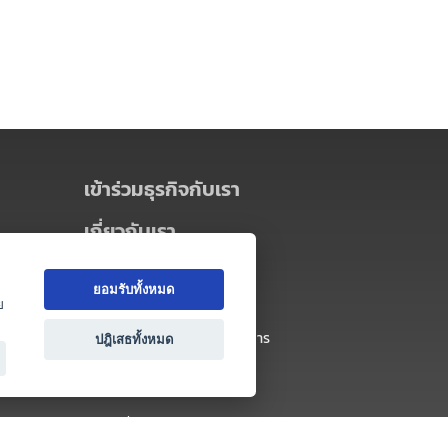
เข้าร่วมธุรกิจกับเรา
เกี่ยวกับเรา
เกี่ยวกับ Thai MICE Connect
ยอมรับทั้งหมด
นโยบายความเป็นส่วนตัว
ย
ข้อตกลง และเงื่อนไขการใช้บริการ
ปฎิเสธทั้งหมด
ติดต่อ
คำถามที่พบบ่อย