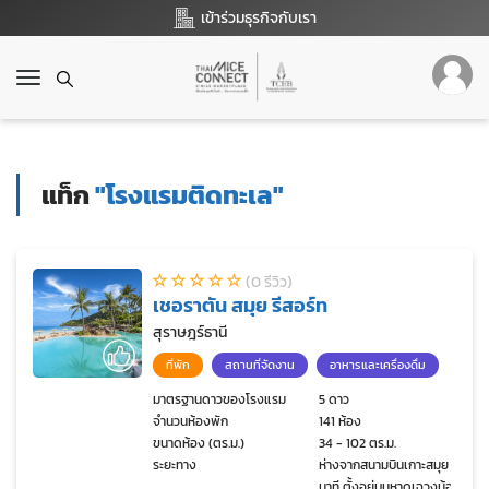
เข้าร่วมธุรกิจกับเรา
T
o
g
g
l
แท็ก
"โรงแรมติดทะเล"
e
n
a
v
(0 รีวิว)
i
เชอราตัน สมุย รีสอร์ท
g
a
สุราษฎร์ธานี
t
ที่พัก
สถานที่จัดงาน
อาหารและเครื่องดื่ม
i
o
มาตรฐานดาวของโรงแรม
5 ดาว
จำนวนห้องพัก
141 ห้อง
n
ขนาดห้อง (ตร.ม.)
34 - 102 ตร.ม.
ระยะทาง
ห่างจากสนามบินเกาะสมุย 15
นาที ตั้งอยู่บนหาดเฉวงน้อย