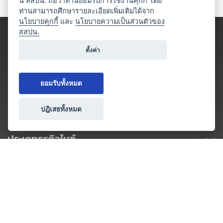
นี้ สสปน. ถือว่าท่านยอมรับการใช้งานคุกกี้ โดย
ท่านสามารถศึกษารายละเอียดเพิ่มเติมได้จาก
นโยบายคุกกี้
และ
นโยบายความเป็นส่วนตัวของ
สสปน.
ตั้งค่า
ยอมรับทั้งหมด
ปฎิเสธทั้งหมด
ประเภทธุรกิจไมซ์
โปรโมชัน & แคมเปญ
ไมซ์อัปเดต
วางแผนการจัดงาน