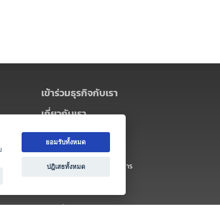
เข้าร่วมธุรกิจกับเรา
เกี่ยวกับเรา
เกี่ยวกับ Thai MICE Connect
ยอมรับทั้งหมด
นโยบายความเป็นส่วนตัว
ย
ข้อตกลง และเงื่อนไขการใช้บริการ
ปฎิเสธทั้งหมด
ติดต่อ
คำถามที่พบบ่อย