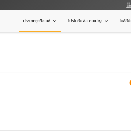
ประเภทธุรกิจไมซ์
โปรโมชัน & แคมเปญ
ไมซ์อั