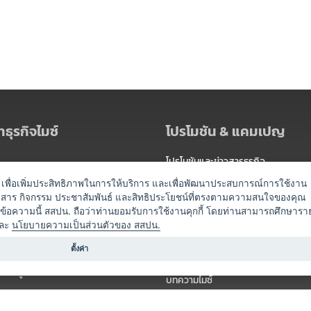
ธุรกิจไมซ์
โปรโมชัน & แคมเปญ
โปรโมชันและข่าวสารธุรกิจ
ัดงาน
แพ็กเกจ
es) เพื่อเพิ่มประสิทธิภาพในการให้บริการ และเพื่อพัฒนาประสบการณ์การใช้งาน
าวสาร กิจกรรม ประชาสัมพันธ์ และสิทธิประโยชน์ที่ตรงตามความสนใจของคุณ
 / นำเที่ยว
แคมเปญ
ดข้อความนี้ สสปน. ถือว่าท่านยอมรับการใช้งานคุกกี้ โดยท่านสามารถศึกษารา
ไมซ์อัปเดต
ละ
นโยบายความเป็นส่วนตัวของ สสปน.
อร์
ครื่องดื่ม
ตั้งค่า
ข่าวสารจากเรา
หรับผู้จัดงาน
บทความไมซ์
องค์ความรู้ไมซ์