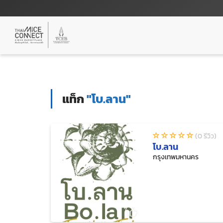
แท็ก
"โบ.ลาน"
(0 รีวิว)
โบ.ลาน
กรุงเทพมหานคร