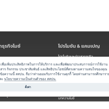
ธุรกิจไมซ์
โปรโมชัน & แคมเปญ
โปรโมชันและข่าวสารธุรกิจ
ัดงาน
แพ็กเกจ
es) เพื่อเพิ่มประสิทธิภาพในการให้บริการ และเพื่อพัฒนาประสบการณ์การใช้งาน
าวสาร กิจกรรม ประชาสัมพันธ์ และสิทธิประโยชน์ที่ตรงตามความสนใจของคุณ
 / นำเที่ยว
แคมเปญ
ดข้อความนี้ สสปน. ถือว่าท่านยอมรับการใช้งานคุกกี้ โดยท่านสามารถศึกษารา
ไมซ์อัปเดต
ละ
นโยบายความเป็นส่วนตัวของ สสปน.
อร์
ครื่องดื่ม
ตั้งค่า
ข่าวสารจากเรา
หรับผู้จัดงาน
บทความไมซ์
องค์ความรู้ไมซ์