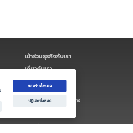
เข้าร่วมธุรกิจกับเรา
เกี่ยวกับเรา
เกี่ยวกับ Thai MICE Connect
ยอมรับทั้งหมด
นโยบายความเป็นส่วนตัว
ย
ข้อตกลง และเงื่อนไขการใช้บริการ
ปฎิเสธทั้งหมด
ติดต่อ
คำถามที่พบบ่อย