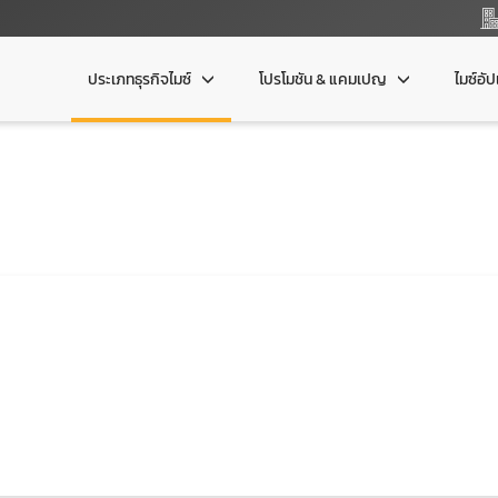
ประเภทธุรกิจไมซ์
โปรโมชัน & แคมเปญ
ไมซ์อั