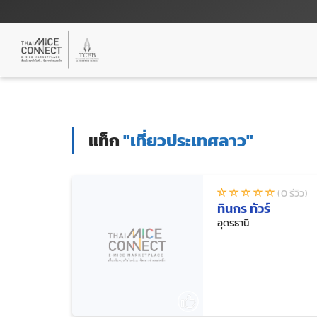
แท็ก
"เที่ยวประเทศลาว"
(0 รีวิว)
ทินกร ทัวร์
อุดรธานี