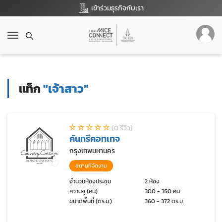
เข้าร่วมธุรกิจกับเรา
T
o
g
g
l
แท็ก
"เจ้าสาว"
e
n
a
v
(0 รีวิว)
i
คันทรีคอทเทจ
g
a
กรุงเทพมหานคร
t
สถานที่จัดงาน
i
o
จำนวนห้องประชุม
2 ห้อง
ความจุ (คน)
300 - 350 คน
n
ขนาดพื้นที่ (ตร.ม.)
360 - 372 ตร.ม.