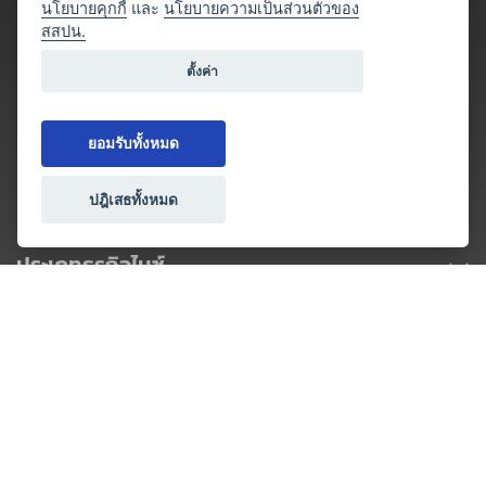
นโยบายคุกกี้
และ
นโยบายความเป็นส่วนตัวของ
สสปน.
ตั้งค่า
ยอมรับทั้งหมด
ปฎิเสธทั้งหมด
ประเภทธุรกิจไมซ์
โปรโมชัน & แคมเปญ
ไมซ์อัปเดต
วางแผนการจัดงาน