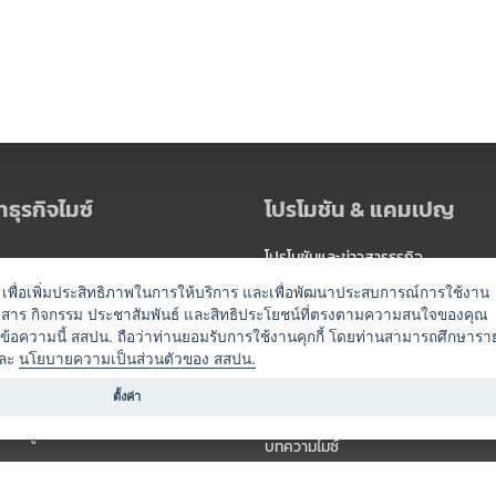
ธุรกิจไมซ์
โปรโมชัน & แคมเปญ
โปรโมชันและข่าวสารธุรกิจ
ัดงาน
แพ็กเกจ
es) เพื่อเพิ่มประสิทธิภาพในการให้บริการ และเพื่อพัฒนาประสบการณ์การใช้งาน
าวสาร กิจกรรม ประชาสัมพันธ์ และสิทธิประโยชน์ที่ตรงตามความสนใจของคุณ
 / นำเที่ยว
แคมเปญ
ดข้อความนี้ สสปน. ถือว่าท่านยอมรับการใช้งานคุกกี้ โดยท่านสามารถศึกษารา
ไมซ์อัปเดต
ละ
นโยบายความเป็นส่วนตัวของ สสปน.
อร์
ครื่องดื่ม
ตั้งค่า
ข่าวสารจากเรา
หรับผู้จัดงาน
บทความไมซ์
องค์ความรู้ไมซ์