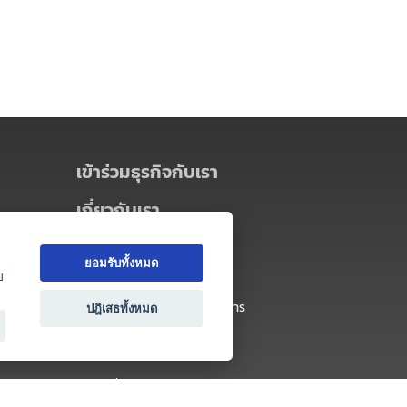
เข้าร่วมธุรกิจกับเรา
เกี่ยวกับเรา
เกี่ยวกับ Thai MICE Connect
ยอมรับทั้งหมด
นโยบายความเป็นส่วนตัว
ย
ข้อตกลง และเงื่อนไขการใช้บริการ
ปฎิเสธทั้งหมด
ติดต่อ
คำถามที่พบบ่อย