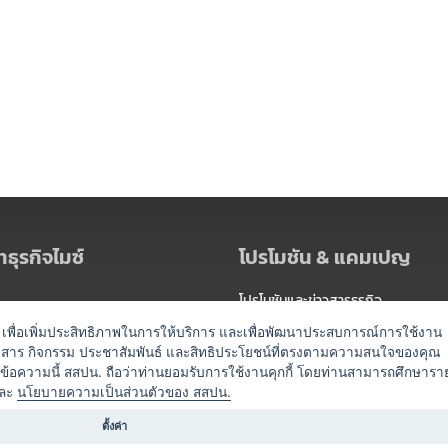
ธุรกิจไมซ์
โปรโมชัน & แคมเปญ
โปรโมชันและข่าวสารธุรกิจ
ัดงาน
แพ็กเกจ
es) เพื่อเพิ่มประสิทธิภาพในการให้บริการ และเพื่อพัฒนาประสบการณ์การใช้งาน
าวสาร กิจกรรม ประชาสัมพันธ์ และสิทธิประโยชน์ที่ตรงตามความสนใจของคุณ
 / นำเที่ยว
แคมเปญ
ดข้อความนี้ สสปน. ถือว่าท่านยอมรับการใช้งานคุกกี้ โดยท่านสามารถศึกษารา
ไมซ์อัปเดต
ละ
นโยบายความเป็นส่วนตัวของ สสปน.
อร์
ครื่องดื่ม
ตั้งค่า
ข่าวสารจากเรา