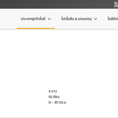
ประเภทธุรกิจไมซ์
โปรโมชัน & แคมเปญ
ไมซ์อั
3 ดาว
92 ห้อง
0 - 35 ตร.ม.