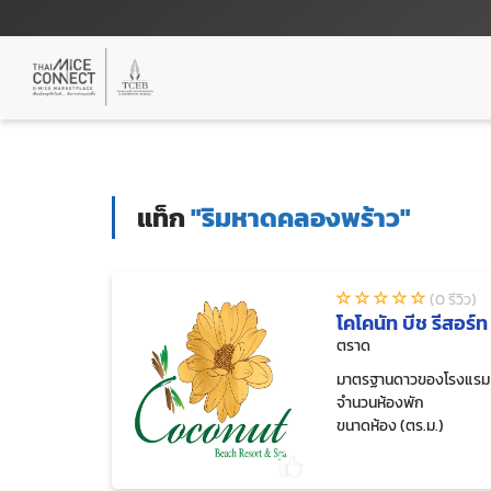
แท็ก
"ริมหาดคลองพร้าว"
(0 รีวิว)
โคโคนัท บีช รีสอร์ท
ตราด
มาตรฐานดาวของโรงแรม
จำนวนห้องพัก
ขนาดห้อง (ตร.ม.)