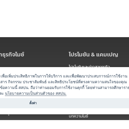
ธุรกิจไมซ์
โปรโมชัน & แคมเปญ
โปรโมชันและข่าวสารธุรกิจ
ัดงาน
แพ็กเกจ
es) เพื่อเพิ่มประสิทธิภาพในการให้บริการ และเพื่อพัฒนาประสบการณ์การใช้งาน
าวสาร กิจกรรม ประชาสัมพันธ์ และสิทธิประโยชน์ที่ตรงตามความสนใจของคุณ
 / นำเที่ยว
แคมเปญ
ดข้อความนี้ สสปน. ถือว่าท่านยอมรับการใช้งานคุกกี้ โดยท่านสามารถศึกษารา
ไมซ์อัปเดต
ละ
นโยบายความเป็นส่วนตัวของ สสปน.
อร์
ครื่องดื่ม
ตั้งค่า
ข่าวสารจากเรา
หรับผู้จัดงาน
บทความไมซ์
องค์ความรู้ไมซ์