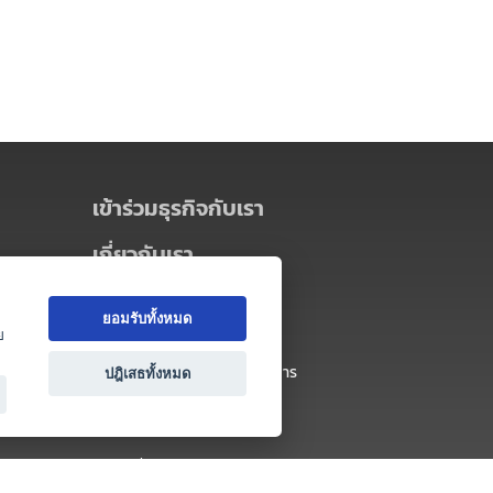
เข้าร่วมธุรกิจกับเรา
เกี่ยวกับเรา
เกี่ยวกับ Thai MICE Connect
ยอมรับทั้งหมด
นโยบายความเป็นส่วนตัว
ย
ข้อตกลง และเงื่อนไขการใช้บริการ
ปฎิเสธทั้งหมด
ติดต่อ
คำถามที่พบบ่อย