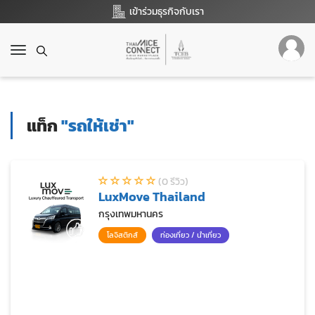
เข้าร่วมธุรกิจกับเรา
T
o
g
g
l
แท็ก
"รถให้เช่า"
e
n
a
v
(0 รีวิว)
i
LuxMove Thailand
g
a
กรุงเทพมหานคร
t
โลจิสติกส์
ท่องเที่ยว / นำเที่ยว
i
o
n