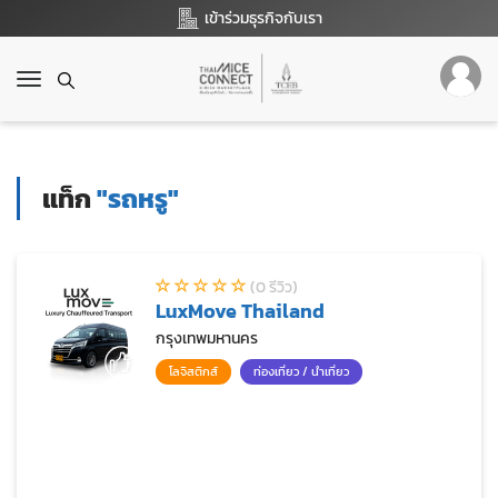
เข้าร่วมธุรกิจกับเรา
T
o
g
g
l
แท็ก
"รถหรู"
e
n
a
v
(0 รีวิว)
i
LuxMove Thailand
g
a
กรุงเทพมหานคร
t
โลจิสติกส์
ท่องเที่ยว / นำเที่ยว
i
o
n