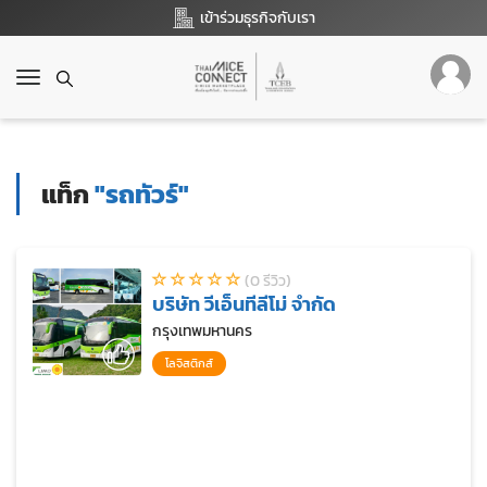
เข้าร่วมธุรกิจกับเรา
T
o
g
g
l
แท็ก
"รถทัวร์"
e
n
a
v
(0 รีวิว)
i
บริษัท วีเอ็นทีลีโม่ จำกัด
g
a
กรุงเทพมหานคร
t
โลจิสติกส์
i
o
n