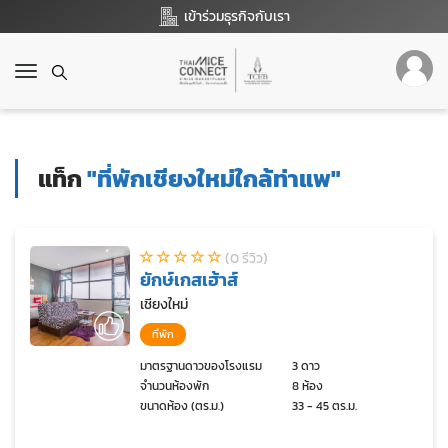
เข้าร่วมธุรกิจกับเรา
T
o
g
g
l
แท็ก
"ที่พักเชียงใหม่ใกล้ท่าแพ"
e
n
a
v
(0 รีวิว)
i
ยักษ์เกสเฮ้าส์
g
a
เชียงใหม่
t
ที่พัก
i
o
มาตรฐานดาวของโรงแรม
3 ดาว
จำนวนห้องพัก
8 ห้อง
n
ขนาดห้อง (ตร.ม.)
33 - 45 ตร.ม.