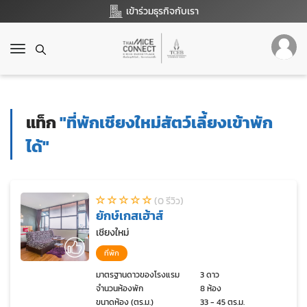
เข้าร่วมธุรกิจกับเรา
T
o
g
g
l
แท็ก
"ที่พักเชียงใหม่สัตว์เลี้ยงเข้าพัก
e
n
ได้"
a
v
i
g
(0 รีวิว)
a
ยักษ์เกสเฮ้าส์
t
เชียงใหม่
i
o
ที่พัก
n
มาตรฐานดาวของโรงแรม
3 ดาว
จำนวนห้องพัก
8 ห้อง
ขนาดห้อง (ตร.ม.)
33 - 45 ตร.ม.