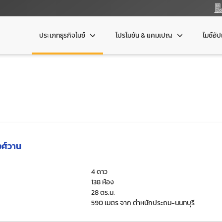
ประเภทธุรกิจไมซ์
โปรโมชัน & แคมเปญ
ไมซ์อั
งศ์วาน
4 ดาว
138 ห้อง
28 ตร.ม.
590 เมตร จาก ตำหนักประถม-นนทบุรี