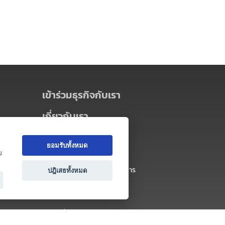
เข้าร่วมธุรกิจกับเรา
เกี่ยวกับเรา
เกี่ยวกับ Thai MICE Connect
ยอมรับทั้งหมด
นโยบายความเป็นส่วนตัว
ย
ข้อตกลง และเงื่อนไขการใช้บริการ
ปฎิเสธทั้งหมด
ติดต่อ
คำถามที่พบบ่อย