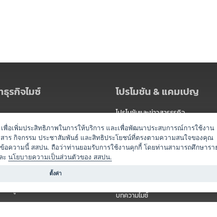
ธุรกิจไมซ์
โปรโมชัน & แคมเปญ
โปรโมชันและข่าวสารธุรกิจ
ัดงาน
แพ็กเกจ
es) เพื่อเพิ่มประสิทธิภาพในการให้บริการ และเพื่อพัฒนาประสบการณ์การใช้งาน
าวสาร กิจกรรม ประชาสัมพันธ์ และสิทธิประโยชน์ที่ตรงตามความสนใจของคุณ
 / นำเที่ยว
แคมเปญ
ดข้อความนี้ สสปน. ถือว่าท่านยอมรับการใช้งานคุกกี้ โดยท่านสามารถศึกษารา
ไมซ์อัปเดต
ละ
นโยบายความเป็นส่วนตัวของ สสปน.
อร์
ครื่องดื่ม
ตั้งค่า
ข่าวสารจากเรา
หรับผู้จัดงาน
บทความไมซ์
องค์ความรู้ไมซ์