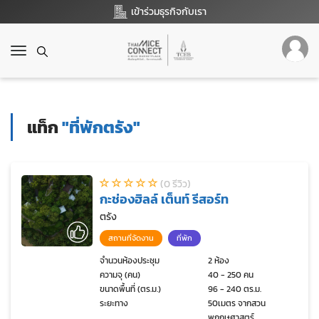
เข้าร่วมธุรกิจกับเรา
T
o
g
g
l
แท็ก
"ที่พักตรัง"
e
n
a
v
(0 รีวิว)
i
กะช่องฮิลล์ เต็นท์ รีสอร์ท
g
a
ตรัง
t
สถานที่จัดงาน
ที่พัก
i
o
จำนวนห้องประชุม
2 ห้อง
ความจุ (คน)
40 - 250 คน
n
ขนาดพื้นที่ (ตร.ม.)
96 - 240 ตร.ม.
ระยะทาง
50เมตร จากสวน
พฤกษศาสตร์