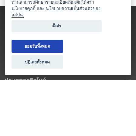
ท่านสามารถศึกษารายละเอียดเพิ่มเติมได้จาก
นโยบายคุกกี้
และ
นโยบายความเป็นส่วนตัวของ
สสปน.
ตั้งค่า
ยอมรับทั้งหมด
ปฎิเสธทั้งหมด
ประเภทธุรกิจไมซ์
โปรโมชัน & แคมเปญ
ไมซ์อัปเดต
วางแผนการจัดงาน