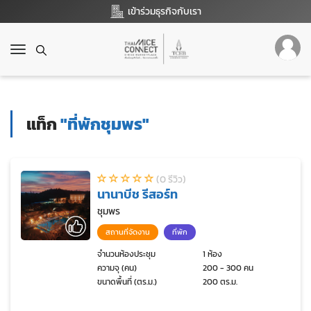
เข้าร่วมธุรกิจกับเรา
T
o
g
g
l
แท็ก
"ที่พักชุมพร"
e
n
a
v
(0 รีวิว)
i
นานาบีช รีสอร์ท
g
a
ชุมพร
t
สถานที่จัดงาน
ที่พัก
i
o
จำนวนห้องประชุม
1 ห้อง
ความจุ (คน)
200 - 300 คน
n
ขนาดพื้นที่ (ตร.ม.)
200 ตร.ม.