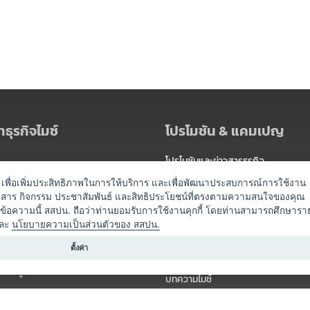
ธุรกิจไมซ์
โปรโมชัน & แคมเปญ
โปรโมชันและข่าวสารธุรกิจ
ัดงาน
แพ็กเกจ
es) เพื่อเพิ่มประสิทธิภาพในการให้บริการ และเพื่อพัฒนาประสบการณ์การใช้งาน
าวสาร กิจกรรม ประชาสัมพันธ์ และสิทธิประโยชน์ที่ตรงตามความสนใจของคุณ
 / นำเที่ยว
แคมเปญ
ดข้อความนี้ สสปน. ถือว่าท่านยอมรับการใช้งานคุกกี้ โดยท่านสามารถศึกษารา
ไมซ์อัปเดต
ละ
นโยบายความเป็นส่วนตัวของ สสปน.
อร์
ครื่องดื่ม
ตั้งค่า
ข่าวสารจากเรา
หรับผู้จัดงาน
บทความไมซ์
องค์ความรู้ไมซ์