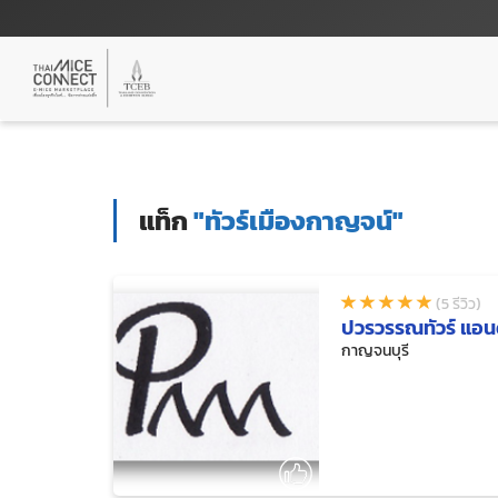
แท็ก
"ทัวร์เมืองกาญจน์"
(5 รีวิว)
ปวรวรรณทัวร์ แอน
กาญจนบุรี