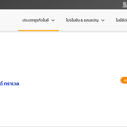
ประเภทธุรกิจไมซ์
โปรโมชัน & แคมเปญ
ไมซ์อั
อ
ด์ ทราเวล