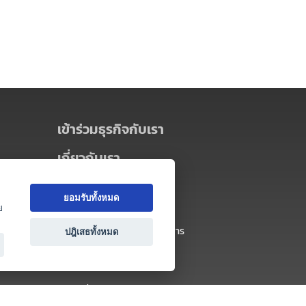
เข้าร่วมธุรกิจกับเรา
เกี่ยวกับเรา
เกี่ยวกับ Thai MICE Connect
ยอมรับทั้งหมด
นโยบายความเป็นส่วนตัว
ย
ข้อตกลง และเงื่อนไขการใช้บริการ
ปฎิเสธทั้งหมด
ติดต่อ
คำถามที่พบบ่อย