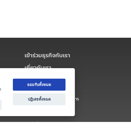
เข้าร่วมธุรกิจกับเรา
เกี่ยวกับเรา
เกี่ยวกับ Thai MICE Connect
ยอมรับทั้งหมด
นโยบายความเป็นส่วนตัว
ย
ข้อตกลง และเงื่อนไขการใช้บริการ
ปฎิเสธทั้งหมด
ติดต่อ
คำถามที่พบบ่อย