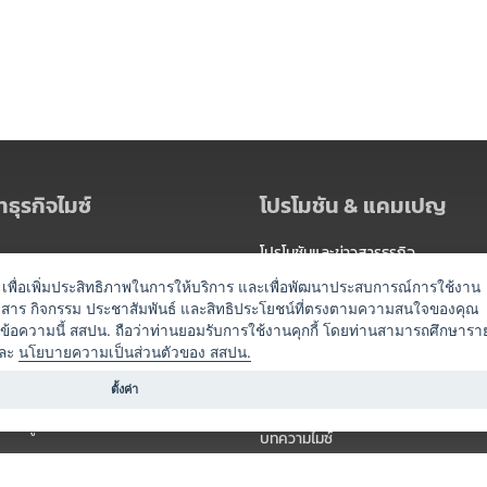
ธุรกิจไมซ์
โปรโมชัน & แคมเปญ
โปรโมชันและข่าวสารธุรกิจ
ัดงาน
แพ็กเกจ
es) เพื่อเพิ่มประสิทธิภาพในการให้บริการ และเพื่อพัฒนาประสบการณ์การใช้งาน
าวสาร กิจกรรม ประชาสัมพันธ์ และสิทธิประโยชน์ที่ตรงตามความสนใจของคุณ
 / นำเที่ยว
แคมเปญ
ดข้อความนี้ สสปน. ถือว่าท่านยอมรับการใช้งานคุกกี้ โดยท่านสามารถศึกษารา
ไมซ์อัปเดต
ละ
นโยบายความเป็นส่วนตัวของ สสปน.
อร์
ครื่องดื่ม
ตั้งค่า
ข่าวสารจากเรา
หรับผู้จัดงาน
บทความไมซ์
องค์ความรู้ไมซ์