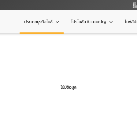
ประเภทธุรกิจไมซ์
โปรโมชัน & แคมเปญ
ไมซ์อั
ไม่มีข้อมูล