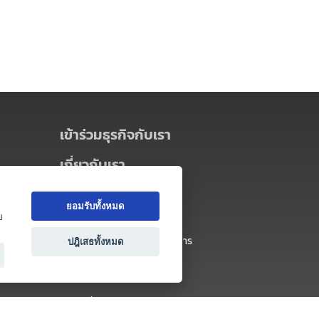
เข้าร่วมธุรกิจกับเรา
เกี่ยวกับเรา
เกี่ยวกับ Thai MICE Connect
ยอมรับทั้งหมด
นโยบายความเป็นส่วนตัว
ย
ข้อตกลง และเงื่อนไขการใช้บริการ
ปฎิเสธทั้งหมด
ติดต่อ
คำถามที่พบบ่อย