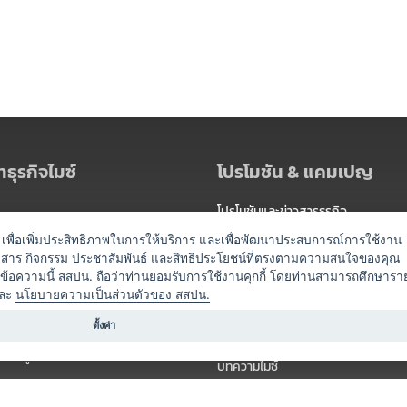
ธุรกิจไมซ์
โปรโมชัน & แคมเปญ
โปรโมชันและข่าวสารธุรกิจ
ัดงาน
แพ็กเกจ
es) เพื่อเพิ่มประสิทธิภาพในการให้บริการ และเพื่อพัฒนาประสบการณ์การใช้งาน
าวสาร กิจกรรม ประชาสัมพันธ์ และสิทธิประโยชน์ที่ตรงตามความสนใจของคุณ
 / นำเที่ยว
แคมเปญ
ดข้อความนี้ สสปน. ถือว่าท่านยอมรับการใช้งานคุกกี้ โดยท่านสามารถศึกษารา
ไมซ์อัปเดต
ละ
นโยบายความเป็นส่วนตัวของ สสปน.
อร์
ครื่องดื่ม
ตั้งค่า
ข่าวสารจากเรา
หรับผู้จัดงาน
บทความไมซ์
องค์ความรู้ไมซ์