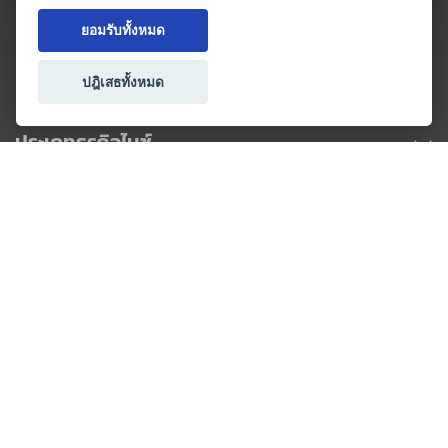
ยอมรับทั้งหมด
ปฎิเสธทั้งหมด
ประเภทธุรกิจไมซ์
โปรโมชัน & แคมเปญ
ไมซ์อัปเดต
วางแผนการจัดงาน
เข้าร่วมธุรกิจกับเรา
เกี่ยวกับเรา