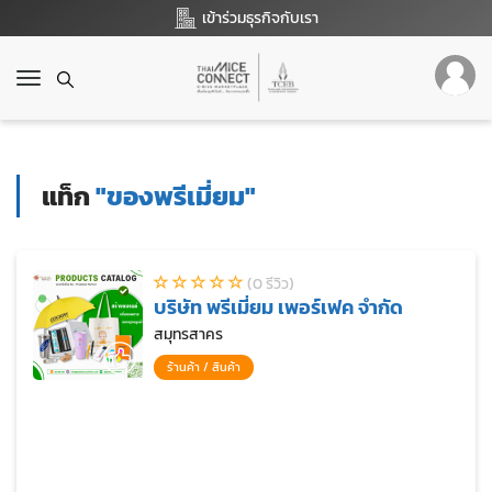
เข้าร่วมธุรกิจกับเรา
T
o
g
g
l
แท็ก
"ของพรีเมี่ยม"
e
n
a
v
(0 รีวิว)
i
บริษัท พรีเมี่ยม เพอร์เฟค จำกัด
g
a
สมุทรสาคร
t
ร้านค้า / สินค้า
i
o
n