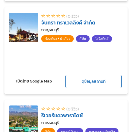
(0 รีวิว)
จันทรา ทราเวลลิงค์ จำกัด
กาญจนบุรี
ท่องเที่ยว / นำเที่ยว
ที่พัก
โลจิสติกส์
เปิดโดย Google Map
ดูข้อมูลสถานที่
(0 รีวิว)
ริเวอร์แควพาราไดซ์
กาญจนบุรี
ที่พัก
สถานที่จัดงาน
อาหารและเครื่องดื่ม