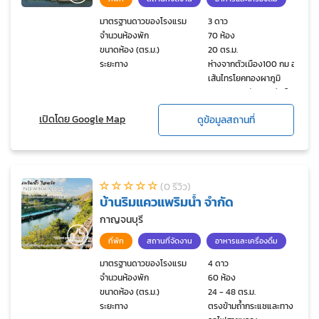
มาตรฐานดาวของโรงแรม
3 ดาว
จำนวนห้องพัก
70 ห้อง
ขนาดห้อง (ตร.ม.)
20 ตร.ม.
ระยะทาง
ห่างจากตัวเมือง100 กม อยู่
เส้นไทรโยคทองผาภูมิ
กม.158 ซอยวัดดาวดึงส์
เปิดโดย Google Map
ดูข้อมูลสถานที่
(0 รีวิว)
บ้านริมแควแพริมน้ำ จำกัด
กาญจนบุรี
ที่พัก
สถานที่จัดงาน
อาหารและเครื่องดื่ม
มาตรฐานดาวของโรงแรม
4 ดาว
จำนวนห้องพัก
60 ห้อง
ขนาดห้อง (ตร.ม.)
24 - 48 ตร.ม.
ระยะทาง
ตรงข้ามถ้ำกระแซและทาง