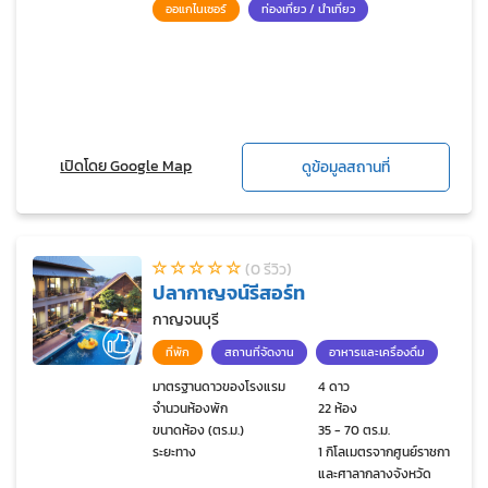
ออแกไนเซอร์
ท่องเที่ยว / นำเที่ยว
เปิดโดย Google Map
ดูข้อมูลสถานที่
(0 รีวิว)
ปลากาญจน์รีสอร์ท
กาญจนบุรี
ที่พัก
สถานที่จัดงาน
อาหารและเครื่องดื่ม
มาตรฐานดาวของโรงแรม
4 ดาว
จำนวนห้องพัก
22 ห้อง
ขนาดห้อง (ตร.ม.)
35 - 70 ตร.ม.
ระยะทาง
1 กิโลเมตรจากศูนย์ราชการ
และศาลากลางจังหวัด