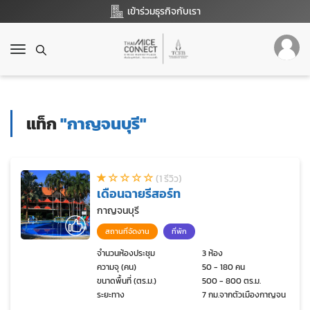
เข้าร่วมธุรกิจกับเรา
T
o
g
g
l
แท็ก
"กาญจนบุรี"
e
n
a
v
(1 รีวิว)
i
เดือนฉายรีสอร์ท
g
a
กาญจนบุรี
t
สถานที่จัดงาน
ที่พัก
i
o
จำนวนห้องประชุม
3 ห้อง
ความจุ (คน)
50 - 180 คน
n
ขนาดพื้นที่ (ตร.ม.)
500 - 800 ตร.ม.
ระยะทาง
7 กม.จากตัวเมืองกาญจนบุรี