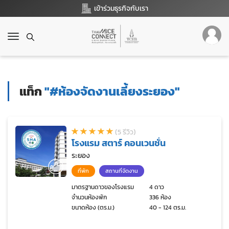
เข้าร่วมธุรกิจกับเรา
T
o
g
g
l
แท็ก
"#ห้องจัดงานเลี้ยงระยอง"
e
n
a
v
(5 รีวิว)
i
โรงแรม สตาร์ คอนเวนชั่น
g
a
ระยอง
t
ที่พัก
สถานที่จัดงาน
i
o
มาตรฐานดาวของโรงแรม
4 ดาว
จำนวนห้องพัก
336 ห้อง
n
ขนาดห้อง (ตร.ม.)
40 - 124 ตร.ม.