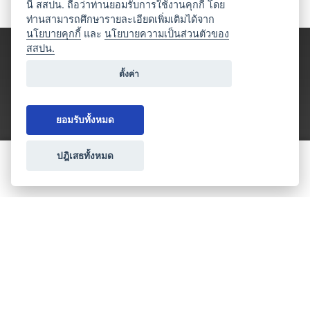
นี้ สสปน. ถือว่าท่านยอมรับการใช้งานคุกกี้ โดย
ท่านสามารถศึกษารายละเอียดเพิ่มเติมได้จาก
นโยบายคุกกี้
และ
นโยบายความเป็นส่วนตัวของ
สสปน.
ตั้งค่า
ยอมรับทั้งหมด
ปฎิเสธทั้งหมด
ขอใบเสนอราคา
ประเภทธุรกิจไมซ์
โปรโมชัน & แคมเปญ
ไมซ์อัปเดต
วางแผนการจัดงาน