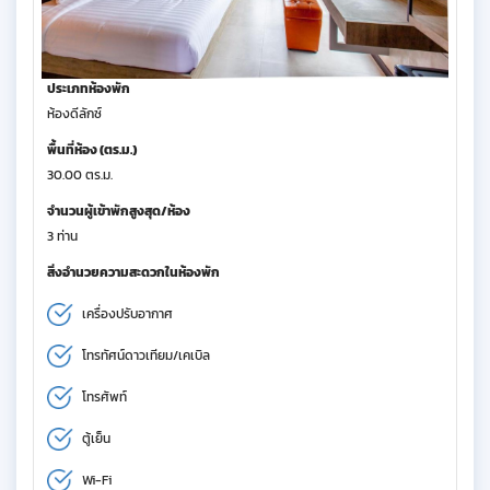
ประเภทห้องพัก
ห้องดีลักซ์
พื้นที่ห้อง (ตร.ม.)
30.00 ตร.ม.
จำนวนผู้เข้าพักสูงสุด/ห้อง
3 ท่าน
สิ่งอำนวยความสะดวกในห้องพัก
เครื่องปรับอากาศ
โทรทัศน์ดาวเทียม/เคเบิล
โทรศัพท์
ตู้เย็น
Wi-Fi