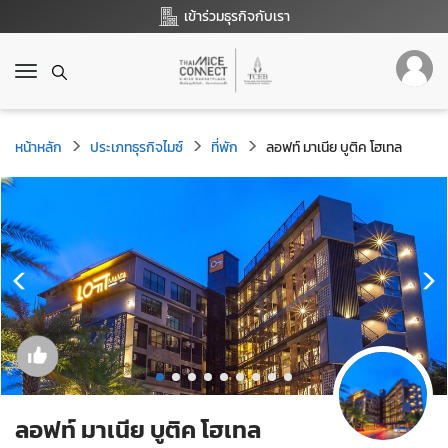
เข้าร่วมธุรกิจกับเรา
T
o
g
g
หน้าหลัก
ประเภทธุรกิจไมซ์
ที่พัก
ลอฟท์ มาเนีย บูติค โฮเทล
l
e
n
a
v
i
g
a
t
i
o
n
ลอฟท์ มาเนีย บูติค โฮเทล