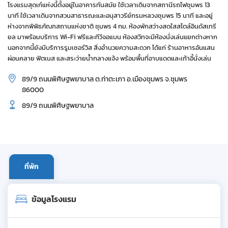
โรงแรมสุดเก๋แห่งนี้ตั้งอยู่ในอาคารทันสมัย ใช้เวลาเดินจากสถานีรถไฟชุมพร 13
นาที ใช้เวลาเดินจากสวนสาธารณะและอนุสาวรีย์กรมหลวงชุมพร 15 นาที และอยู่
ห่างจากพิพิธภัณฑสถานแห่งชาติ ชุมพร 4 กม. ห้องพักสว่างสดใสสไตล์อินดัสเทรี
ยล มาพร้อมบริการ Wi-Fi ฟรีและทีวีจอแบน ห้องสวีทจะมีห้องนั่งเล่นแยกต่างหาก
นอกจากนี้ยังมีบริการรูมเซอร์วิส สิ่งอำนวยความสะดวก ได้แก่ ร้านอาหารอันแสน
ผ่อนคลาย ฟิตเนส และสระว่ายน้ำกลางแจ้ง พร้อมพื้นที่อาบแดดและเก้าอี้นั่งเล่น
89/9 ถนนพิศิษฐพยาบาล ต.ท่าตะเภา อ.เมืองชุมพร จ.ชุมพร
86000
89/9 ถนนพิศิษฐพยาบาล
ที่พัก
ข้อมูลโรงแรม