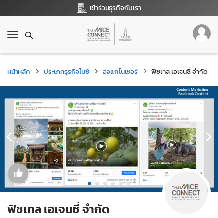
เข้าร่วมธุรกิจกับเรา
T
o
g
g
หน้าหลัก
ประเภทธุรกิจไมซ์
ออแกไนเซอร์
ฟิชเทล เอเจนซี่ จำกัด
l
e
n
a
v
i
g
a
t
i
o
n
ฟิชเทล เอเจนซี่ จำกัด