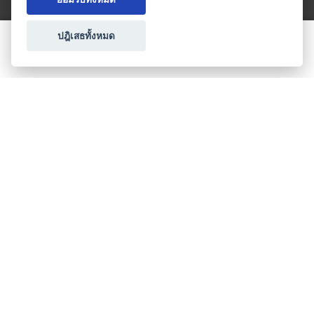
ปฎิเสธทั้งหมด
ขอใบเสนอราคา
ประเภทธุรกิจไมซ์
โปรโมชัน & แคมเปญ
ไมซ์อัปเดต
วางแผนการจัดงาน
เข้าร่วมธุรกิจกับเรา
เกี่ยวกับเรา
ติดต่อ