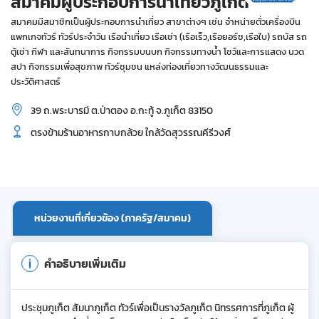
สมาคมผู้ประกอบการนำเที่ยวภูเก็ต
สมาคมมีสมาชิกเป็นผู้ประกอบการนำเที่ยว สาขาต่างๆ เช่น จำหน่ายตั่วเครื่องบิน
แพกเกจทัวร์ ทัวร์ประจำวัน เรือนำเที่ยว เรือเช่า (เรือเร็ว,เรือยอร์ช,เรือใบ) รถบัส รถ
ตู้เช่า กีฬา และสันทนาการ กิจกรรมบนบก กิจกรรมทางน้ำ โชว์และการแสดง นวด
สปา กิจกรรมเพื่อสุขภาพ ทัวร์ชุมชน แหล่งท่องเที่ยวทางวัฒนธรรมและ
ประวัติศาสตร์
39 ถ.พระบารมี ต.ป่าตอง อ.กะทู้ จ.ภูเก็ต 83150
ตรงข้ามร้านอาหารกาบกล้วย ใกล้วัดสุวรรณคีรีวงศ์
หน่วยงานที่เกี่ยวข้อง (ภาครัฐ/สมาคม)
คำอธิบายเพิ่มเติม
ประชุมภูเก็ต สัมนาภูเก็ต ทัวร์เพื่อเป็นรางวัลภูเก็ต นิทรรศการที่ภูเก็ต ผู้