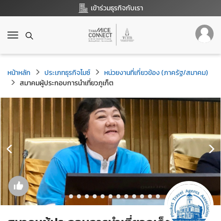
เข้าร่วมธุรกิจกับเรา
T
o
g
g
หน้าหลัก
ประเภทธุรกิจไมซ์
หน่วยงานที่เกี่ยวข้อง (ภาครัฐ/สมาคม)
l
สมาคมผู้ประกอบการนำเที่ยวภูเก็ต
e
n
a
v
i
g
a
t
i
o
n