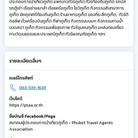
ประกอบการนำเที่ยวภูเก็ต แพกเกจทัวร์ภูเก็ต ทัวร์ท้องถิ่นภูเก็ต รถบัส
รถตู้เช่า เรือเช่าเหมาลำ เรือยอร์ชภูเก็ต โชว์ภูเก็ต กิจกรรมสันทนาการ
ภูเก็ต มัคคุเทศก์ท้องถิ่นภูเก็ต ร้านอาหารภูเก็ต ของที่ระลึกภูเก็ต.. ทัวร์ตี
กอล์ฟ ตั๋วเครื่องบินภูเก็ต กีฬาภูเก็ต กิจกรรมบนบก กิจกรรมทางน้ำ
นวดสปา ภูเก็ต กิจกรรมเพื่อสุขภาพ ทัวร์ชุมชนภุเก็ต แหล่งท่องเที่ยว
ทางวัฒนธรรมและประเพณีภูเก็ต ทัวร์ผจญภัยภูเก็ต ฯลฯ
รายละเอียดอื่นๆ
เบอร์โทรศัพท์
063-539-1639
เว็บไซต์
https://ptaa.or.th
ชื่อบัญชี Facebook/Page
สมาคมผู้ประกอบการนำเที่ยวภูเก็ต - Phuket Travel Agents
Association