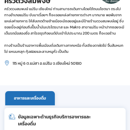
ครัวดวงสมพงษ์
ครัวดวงสมพงษ์ แม่ริม เชียงใหม่ ท่านสามารถเดินทางโดยใช้ถนนโชตนา ตรงไป
ทางอำเภอแม่ริม ขับมาเรื่อยๆ ก็จะเจอแหล่งค่ายทหารต่างๆ มากมาย พอพ้นจาก
แหล่งค่ายทหาร ให้สังเกตด้ายซ้ายมือจะมีซอยอยู่และมีป้ายร้านดวงสมพงษ์อยู่ ซึ่ง
ซอยนี้จะอยู่ก่อนถึงปั๊มน้ำมันเปรโตรนาส และ Makro สาขาแม่ริม หน้าปากซอยจะมี
เต๊นรถมือสองชื่อ สาโรชธุรกิจยนต์ขับเข้าไปประมาณ 200 เมตร ก็จะเจอร้าน
ทางร้านเป็นร้านอาหารพื้นเมืองดั่งเดิมทางภาคเหนือ ทั้งเชียงดาผัดไข่ จิ้นส้มหมก
ไข่ แหนมคลุก กุ้งฝอยและลาบหมูคั่ว เป็นต้น
115 หมู่ 6 ต.แม่สา อ.แม่ริม จ.เชียงใหม่ 50180
อาหารและเครื่องดื่ม
ข้อมูลเฉพาะด้านธุรกิจบริการอาหารและ
เครื่องดื่ม