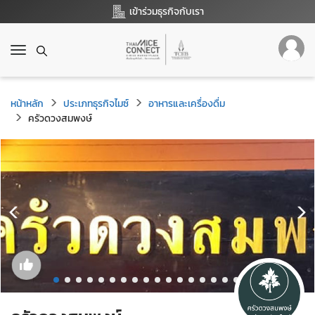
เข้าร่วมธุรกิจกับเรา
T
o
g
g
หน้าหลัก
ประเภทธุรกิจไมซ์
อาหารและเครื่องดื่ม
l
ครัวดวงสมพงษ์
e
n
a
v
i
g
a
t
i
o
n