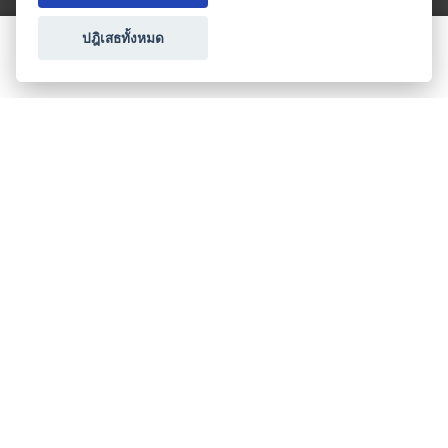
ปฎิเสธทั้งหมด
ขอใบเสนอราคา
ประเภทธุรกิจไมซ์
โปรโมชัน & แคมเปญ
ไมซ์อัปเดต
วางแผนการจัดงาน
เข้าร่วมธุรกิจกับเรา
เกี่ยวกับเรา
ติดต่อ