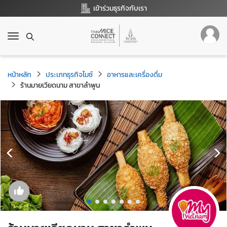
เข้าร่วมธุรกิจกับเรา
T
o
g
g
หน้าหลัก
ประเภทธุรกิจไมซ์
อาหารและเครื่องดื่ม
l
ร้านมายเวียดนาม สาขาลำพูน
e
n
a
v
i
g
a
t
i
o
n