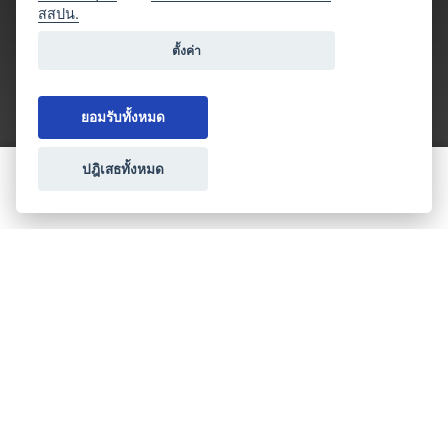
สสปน.
ตั้งค่า
ยอมรับทั้งหมด
ปฎิเสธทั้งหมด
ขอใบเสนอราคา
ประเภทธุรกิจไมซ์
โปรโมชัน & แคมเปญ
ไมซ์อัปเดต
วางแผนการจัดงาน