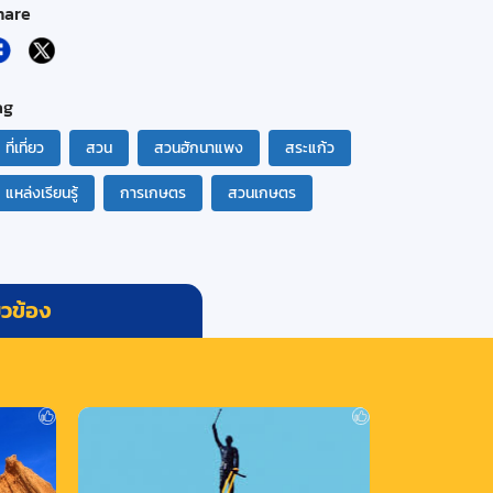
hare
ag
ที่เที่ยว
สวน
สวนฮักนาแพง
สระแก้ว
แหล่งเรียนรู้
การเกษตร
สวนเกษตร
่ยวข้อง