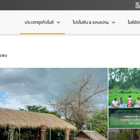
ประเภทธุรกิจไมซ์
โปรโมชัน & แคมเปญ
ไมซ์อั
าแพง