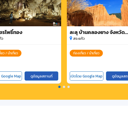
ชรโพธิ์ทอง
ละลุ บ้านคลองยาง จังหวัด
สระแก้ว
้ว
สระแก้ว
ี่ยว / นำเที่ยว
ท่องเที่ยว / นำเที่ยว
ย Google Map
ดูข้อมูลสถานที่
เปิดโดย Google Map
ดูข้อมูลสถ