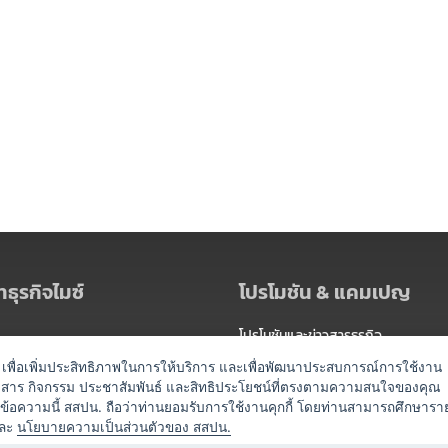
ธุรกิจไมซ์
โปรโมชัน & แคมเปญ
โปรโมชันและข่าวสารธุรกิจ
ัดงาน
แพ็กเกจ
es) เพื่อเพิ่มประสิทธิภาพในการให้บริการ และเพื่อพัฒนาประสบการณ์การใช้งาน
าวสาร กิจกรรม ประชาสัมพันธ์ และสิทธิประโยชน์ที่ตรงตามความสนใจของคุณ
 / นำเที่ยว
แคมเปญ
ดข้อความนี้ สสปน. ถือว่าท่านยอมรับการใช้งานคุกกี้ โดยท่านสามารถศึกษารา
ไมซ์อัปเดต
ละ
นโยบายความเป็นส่วนตัวของ สสปน.
อร์