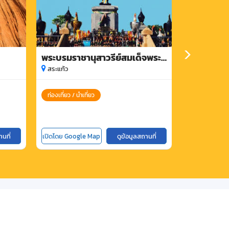
พระบรมราชานุสาวรีย์สมเด็จพระ
สวนเกษตรท
นเรศวรมหาราช
ชายแดน
สระแก้ว
สระแก้ว
ท่องเที่ยว / นำเที่ยว
ท่องเที่ยว / นำ
านที่
เปิดโดย Google Map
ดูข้อมูลสถานที่
เปิดโดย Goog