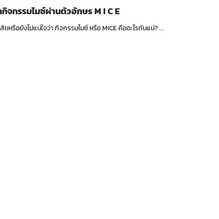
กกิจกรรมไมซ์ผ่านตัวอักษร M I C E
หรือยังไม่แน่ใจว่า กิจกรรมไมซ์ หรือ MICE คืออะไรกันแน่? ...