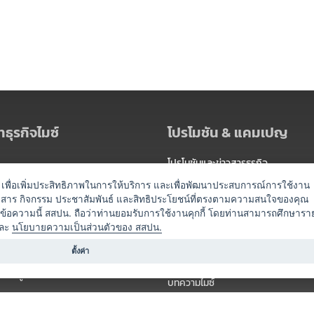
ธุรกิจไมซ์
โปรโมชัน & แคมเปญ
โปรโมชันและข่าวสารธุรกิจ
ัดงาน
แพ็กเกจ
es) เพื่อเพิ่มประสิทธิภาพในการให้บริการ และเพื่อพัฒนาประสบการณ์การใช้งาน
าวสาร กิจกรรม ประชาสัมพันธ์ และสิทธิประโยชน์ที่ตรงตามความสนใจของคุณ
 / นำเที่ยว
แคมเปญ
ดข้อความนี้ สสปน. ถือว่าท่านยอมรับการใช้งานคุกกี้ โดยท่านสามารถศึกษารา
ไมซ์อัปเดต
ละ
นโยบายความเป็นส่วนตัวของ สสปน.
อร์
ครื่องดื่ม
ตั้งค่า
ข่าวสารจากเรา
หรับผู้จัดงาน
บทความไมซ์
องค์ความรู้ไมซ์