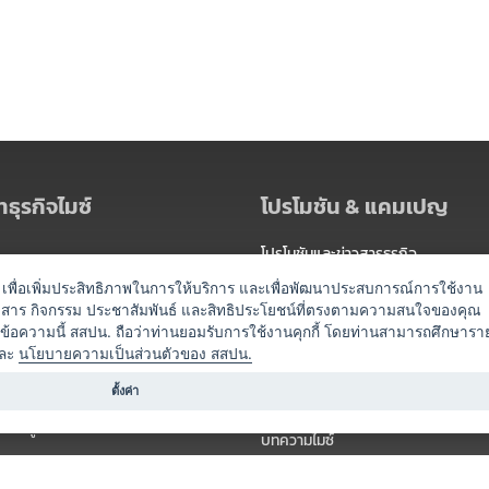
ธุรกิจไมซ์
โปรโมชัน & แคมเปญ
โปรโมชันและข่าวสารธุรกิจ
ัดงาน
แพ็กเกจ
es) เพื่อเพิ่มประสิทธิภาพในการให้บริการ และเพื่อพัฒนาประสบการณ์การใช้งาน
าวสาร กิจกรรม ประชาสัมพันธ์ และสิทธิประโยชน์ที่ตรงตามความสนใจของคุณ
 / นำเที่ยว
แคมเปญ
ดข้อความนี้ สสปน. ถือว่าท่านยอมรับการใช้งานคุกกี้ โดยท่านสามารถศึกษารา
ไมซ์อัปเดต
ละ
นโยบายความเป็นส่วนตัวของ สสปน.
อร์
ครื่องดื่ม
ตั้งค่า
ข่าวสารจากเรา
หรับผู้จัดงาน
บทความไมซ์
องค์ความรู้ไมซ์