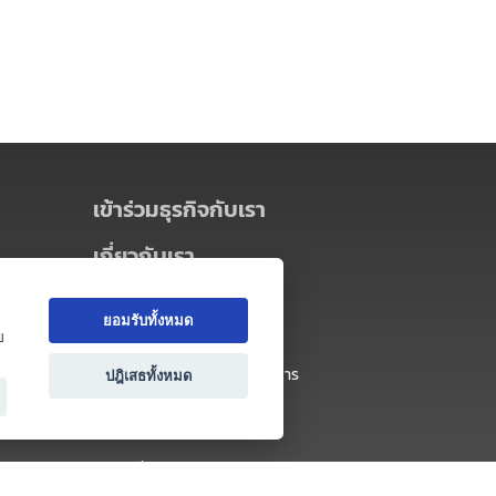
เข้าร่วมธุรกิจกับเรา
เกี่ยวกับเรา
เกี่ยวกับ Thai MICE Connect
ยอมรับทั้งหมด
นโยบายความเป็นส่วนตัว
ย
ข้อตกลง และเงื่อนไขการใช้บริการ
ปฎิเสธทั้งหมด
ติดต่อ
คำถามที่พบบ่อย