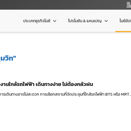
ประเภทธุรกิจไมซ์
โปรโมชัน & แคมเปญ
ไมซ์อั
ุมวิท"
ดงานใกล้รถไฟฟ้า เดินทางง่าย ไม่ต้องกลัวฝน
่การเดินทางอาจไม่สะดวก การเลือกสถานที่จัดประชุมที่ใกล้รถไฟฟ้า BTS หรือ MRT..