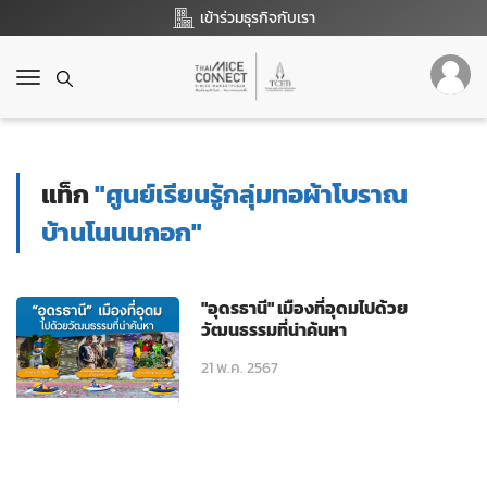
เข้าร่วมธุรกิจกับเรา
T
o
g
g
l
แท็ก
"ศูนย์เรียนรู้กลุ่มทอผ้าโบราณ
e
n
บ้านโนนนกอก"
a
v
i
"อุดรธานี" เมืองที่อุดมไปด้วย
g
วัฒนธรรมที่น่าค้นหา
a
t
21 พ.ค. 2567
i
o
n