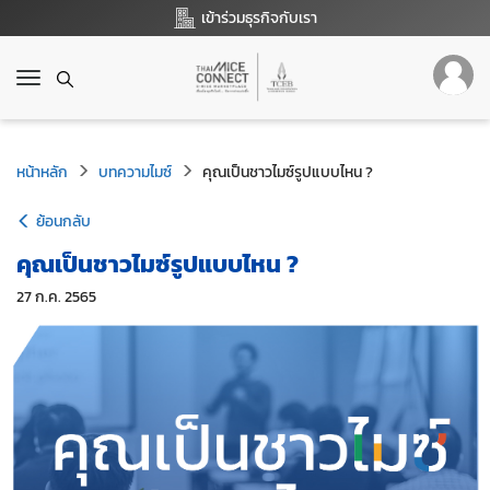
เข้าร่วมธุรกิจกับเรา
T
o
g
g
หน้าหลัก
l
บทความไมซ์
คุณเป็นชาวไมซ์รูปแบบไหน ?
e
n
ย้อนกลับ
a
คุณเป็นชาวไมซ์รูปแบบไหน ?
v
i
27 ก.ค. 2565
g
a
t
i
o
n