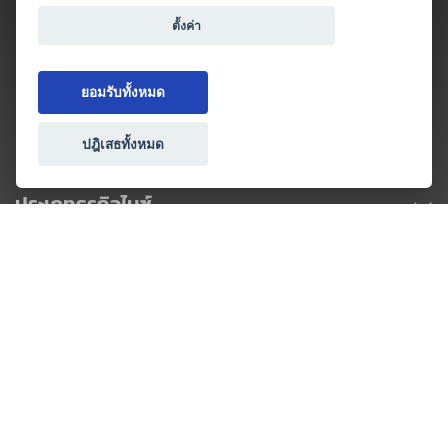
ตั้งค่า
ยอมรับทั้งหมด
ปฎิเสธทั้งหมด
ประเภทธุรกิจไมซ์
โปรโมชัน & แคมเปญ
ไมซ์อัปเดต
วางแผนการจัดงาน
เข้าร่วมธุรกิจกับเรา