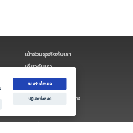
เข้าร่วมธุรกิจกับเรา
เกี่ยวกับเรา
เกี่ยวกับ Thai MICE Connect
ยอมรับทั้งหมด
นโยบายความเป็นส่วนตัว
ย
ข้อตกลง และเงื่อนไขการใช้บริการ
ปฎิเสธทั้งหมด
ติดต่อ
คำถามที่พบบ่อย