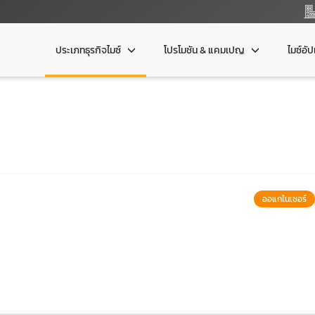
ประเภทธุรกิจไมซ์
โปรโมชัน & แคมเปญ
ไมซ์อั
ออแกไนเซอร์