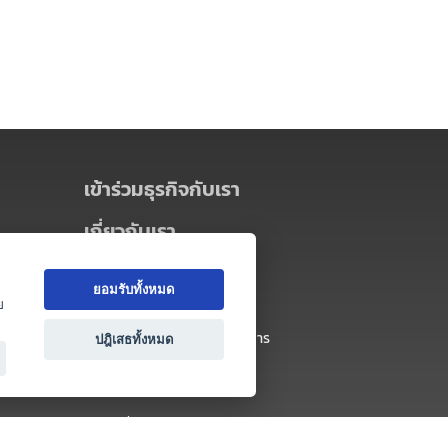
เข้าร่วมธุรกิจกับเรา
เกี่ยวกับเรา
เกี่ยวกับ Thai MICE Connect
ยอมรับทั้งหมด
นโยบายความเป็นส่วนตัว
ย
ข้อตกลง และเงื่อนไขการใช้บริการ
ปฎิเสธทั้งหมด
ติดต่อ
คำถามที่พบบ่อย