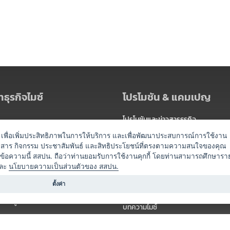
ธุรกิจไมซ์
โปรโมชัน & แคมเปญ
โปรโมชันและข่าวสารธุรกิจ
ัดงาน
แพ็กเกจ
es) เพื่อเพิ่มประสิทธิภาพในการให้บริการ และเพื่อพัฒนาประสบการณ์การใช้งาน
าวสาร กิจกรรม ประชาสัมพันธ์ และสิทธิประโยชน์ที่ตรงตามความสนใจของคุณ
 / นำเที่ยว
แคมเปญ
ดข้อความนี้ สสปน. ถือว่าท่านยอมรับการใช้งานคุกกี้ โดยท่านสามารถศึกษารา
ไมซ์อัปเดต
ละ
นโยบายความเป็นส่วนตัวของ สสปน.
อร์
ครื่องดื่ม
ตั้งค่า
ข่าวสารจากเรา
หรับผู้จัดงาน
บทความไมซ์
องค์ความรู้ไมซ์