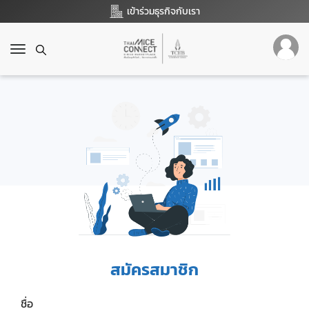
เข้าร่วมธุรกิจกับเรา
T
o
g
g
l
e
n
a
v
i
g
a
t
i
o
สมัครสมาชิก
n
ชื่อ