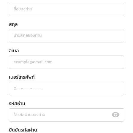
สกุล
อีเมล
เบอร์โทรศัพท์
รหัสผ่าน
ยืนยันรหัสผ่าน