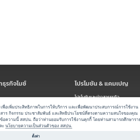
ธุรกิจไมซ์
โปรโมชัน & แคมเปญ
โปรโมชันและข่าวสารธุรกิจ
ัดงาน
แพ็กเกจ
es) เพื่อเพิ่มประสิทธิภาพในการให้บริการ และเพื่อพัฒนาประสบการณ์การใช้งาน
าวสาร กิจกรรม ประชาสัมพันธ์ และสิทธิประโยชน์ที่ตรงตามความสนใจของคุณ
 / นำเที่ยว
แคมเปญ
ดข้อความนี้ สสปน. ถือว่าท่านยอมรับการใช้งานคุกกี้ โดยท่านสามารถศึกษารา
ไมซ์อัปเดต
ละ
นโยบายความเป็นส่วนตัวของ สสปน.
อร์
ครื่องดื่ม
ตั้งค่า