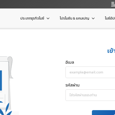
ประเภทธุรกิจไมซ์
โปรโมชัน & แคมเปญ
ไมซ์อั
เข้
อีเมล
รหัสผ่าน