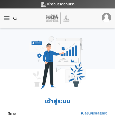
เข้าร่วมธุรกิจกับเรา
T
o
g
g
l
e
n
a
v
i
g
a
t
i
o
เข้าสู่ระบบ
n
อีเมล
เปลี่ยนผู้ดูแลธุรกิจ