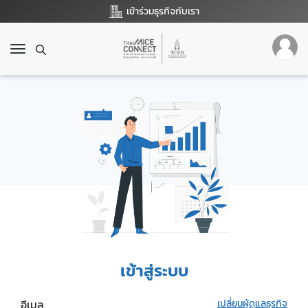
เข้าร่วมธุรกิจกับเรา
T
o
g
g
l
e
n
a
v
i
g
a
t
i
o
เข้าสู่ระบบ
n
อีเมล
เปลี่ยนผู้ดูแลธุรกิจ