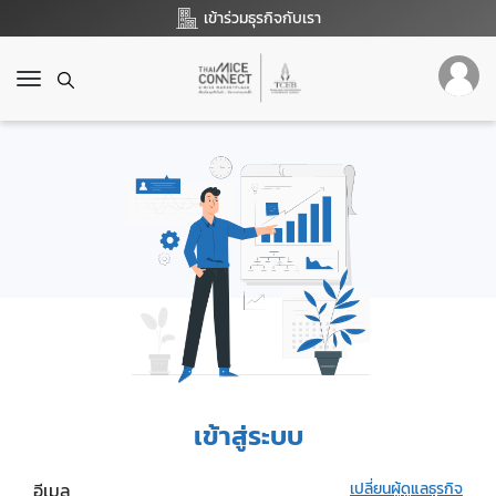
เข้าร่วมธุรกิจกับเรา
T
o
g
g
l
e
n
a
v
i
g
a
t
i
o
เข้าสู่ระบบ
n
อีเมล
เปลี่ยนผู้ดูแลธุรกิจ