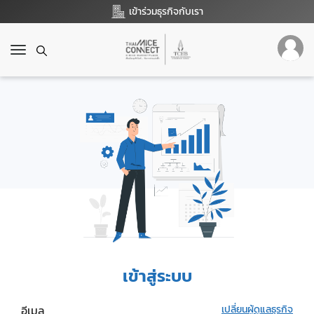
เข้าร่วมธุรกิจกับเรา
T
o
g
g
l
e
n
a
v
i
g
a
t
i
o
เข้าสู่ระบบ
n
อีเมล
เปลี่ยนผู้ดูแลธุรกิจ