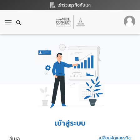
เข้าร่วมธุรกิจกับเรา
T
o
g
g
l
e
n
a
v
i
g
a
t
i
o
เข้าสู่ระบบ
n
อีเมล
เปลี่ยนผู้ดูแลธุรกิจ