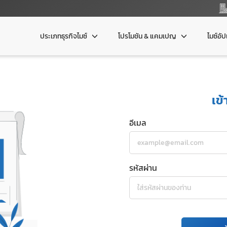
ประเภทธุรกิจไมซ์
โปรโมชัน & แคมเปญ
ไมซ์อั
เข้
อีเมล
รหัสผ่าน