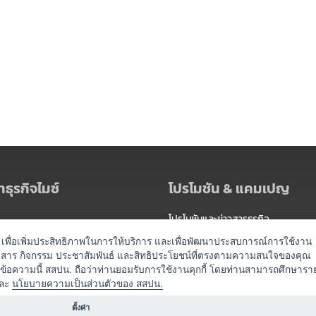
ธุรกิจไมซ์
โปรโมชัน & แคมเปญ
โปรโมชันและข่าวสารธุรกิจ
ัดงาน
แพ็กเกจ
es) เพื่อเพิ่มประสิทธิภาพในการให้บริการ และเพื่อพัฒนาประสบการณ์การใช้งาน
าวสาร กิจกรรม ประชาสัมพันธ์ และสิทธิประโยชน์ที่ตรงตามความสนใจของคุณ
 / นำเที่ยว
แคมเปญ
ดข้อความนี้ สสปน. ถือว่าท่านยอมรับการใช้งานคุกกี้ โดยท่านสามารถศึกษารา
ไมซ์อัปเดต
ละ
นโยบายความเป็นส่วนตัวของ สสปน.
อร์
ครื่องดื่ม
ตั้งค่า