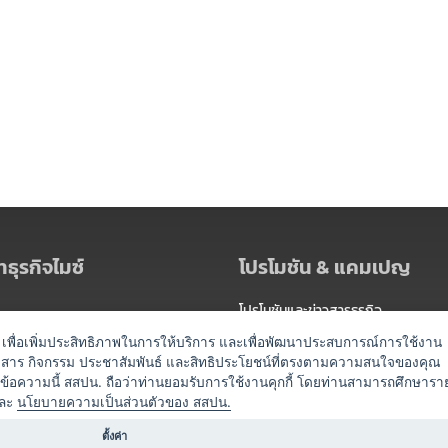
ธุรกิจไมซ์
โปรโมชัน & แคมเปญ
โปรโมชันและข่าวสารธุรกิจ
ัดงาน
แพ็กเกจ
es) เพื่อเพิ่มประสิทธิภาพในการให้บริการ และเพื่อพัฒนาประสบการณ์การใช้งาน
าวสาร กิจกรรม ประชาสัมพันธ์ และสิทธิประโยชน์ที่ตรงตามความสนใจของคุณ
 / นำเที่ยว
แคมเปญ
ดข้อความนี้ สสปน. ถือว่าท่านยอมรับการใช้งานคุกกี้ โดยท่านสามารถศึกษารา
ไมซ์อัปเดต
ละ
นโยบายความเป็นส่วนตัวของ สสปน.
อร์
ครื่องดื่ม
ตั้งค่า