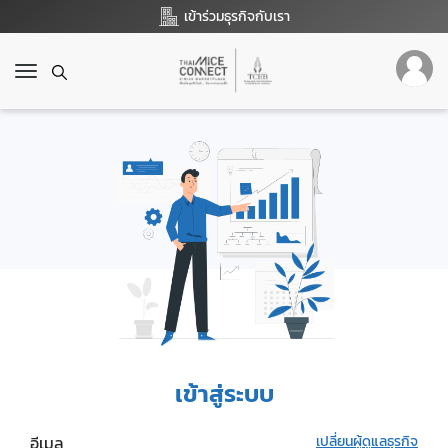
เข้าร่วมธุรกิจกับเรา
T
o
g
g
l
e
n
a
v
i
g
a
t
i
o
เข้าสู่ระบบ
n
อีเมล
เปลี่ยนผู้ดูแลธุรกิจ