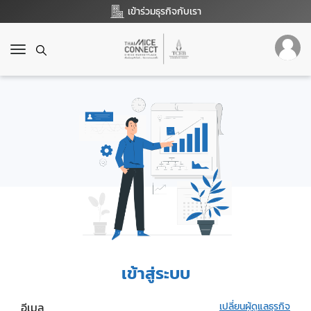
เข้าร่วมธุรกิจกับเรา
T
o
g
g
l
e
n
a
v
i
g
a
t
i
o
เข้าสู่ระบบ
n
อีเมล
เปลี่ยนผู้ดูแลธุรกิจ