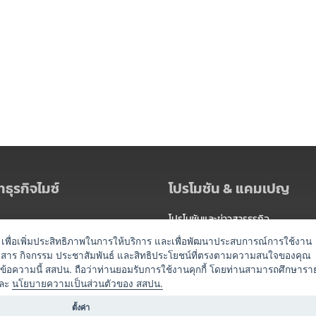
ธุรกิจไมซ์
โปรโมชัน & แคมเปญ
โปรโมชันและข่าวสารธุรกิจ
ัดงาน
แพ็กเกจ
es) เพื่อเพิ่มประสิทธิภาพในการให้บริการ และเพื่อพัฒนาประสบการณ์การใช้งาน
าวสาร กิจกรรม ประชาสัมพันธ์ และสิทธิประโยชน์ที่ตรงตามความสนใจของคุณ
 / นำเที่ยว
แคมเปญ
ดข้อความนี้ สสปน. ถือว่าท่านยอมรับการใช้งานคุกกี้ โดยท่านสามารถศึกษารา
ไมซ์อัปเดต
ละ
นโยบายความเป็นส่วนตัวของ สสปน.
อร์
ครื่องดื่ม
ตั้งค่า