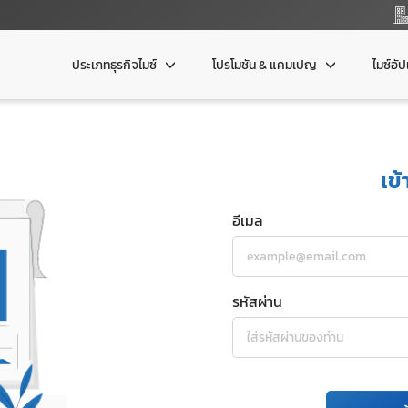
ประเภทธุรกิจไมซ์
โปรโมชัน & แคมเปญ
ไมซ์อั
เข้
อีเมล
รหัสผ่าน