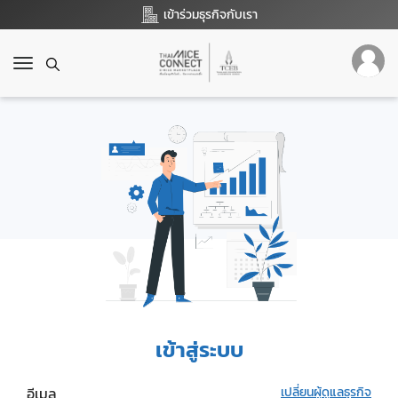
เข้าร่วมธุรกิจกับเรา
T
o
g
g
l
e
n
a
v
i
g
a
t
i
o
เข้าสู่ระบบ
n
อีเมล
เปลี่ยนผู้ดูแลธุรกิจ